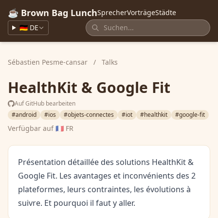
☕ Brown Bag Lunch
Sprecher
Vorträge
Städte
🇩🇪 DE
Sébastien Pesme-cansar
/
Talks
HealthKit & Google Fit
Auf GitHub bearbeiten
#android
#ios
#objets-connectes
#iot
#healthkit
#google-fit
Verfügbar auf
🇫🇷 FR
Présentation détaillée des solutions HealthKit &
Google Fit. Les avantages et inconvénients des 2
plateformes, leurs contraintes, les évolutions à
suivre. Et pourquoi il faut y aller.