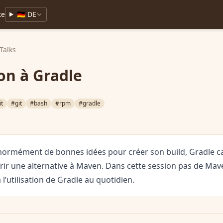
te
🇩🇪 DE
Talks
on à Gradle
it
#git
#bash
#rpm
#gradle
rmément de bonnes idées pour créer son build, Gradle cap
frir une alternative à Maven. Dans cette session pas de Ma
l’utilisation de Gradle au quotidien.