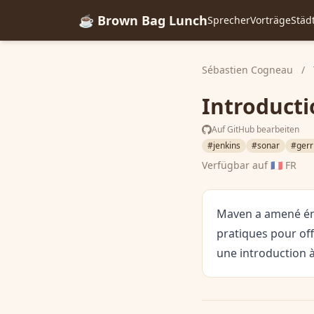
☕ Brown Bag Lunch
Sprecher
Vorträge
Städ
Sébastien Cogneau
/
Introducti
Auf GitHub bearbeiten
#jenkins
#sonar
#gerr
Verfügbar auf
🇫🇷 FR
Maven a amené éno
pratiques pour of
une introduction à 