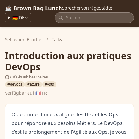
☕ Brown Bag Lunch
Sprecher
Vorträge
Städte
🇩🇪 DE
Sébastien Brochet
/
Talks
Introduction aux pratiques
DevOps
Auf GitHub bearbeiten
#devops
#azure
#vsts
Verfügbar auf
🇫🇷 FR
Ou comment mieux aligner les Dev et les Ops
pour répondre aux besoins Métiers. Le DevOps,
c’est le prolongement de l’Agilité aux Ops, je vous