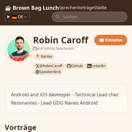
☕ Brown Bag Lunch
Sprecher
Vorträge
Städte
🇩🇪 DE
Robin Caroff
✉️ Einladen
Auf GitHub bearbeiten
📍 Nantes
@RobinCaroff
GitHub
LinkedIn
Speakerdeck
Android and iOS developer - Technical Lead chez
Resonantes - Lead GDG Nanes Android
Vorträge