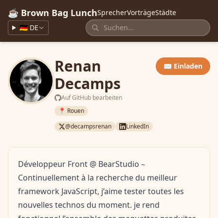
☕ Brown Bag Lunch
Sprecher
Vorträge
Städte
🇩🇪 DE
Renan
✉️ Einladen
Decamps
Auf GitHub bearbeiten
📍 Rouen
@decampsrenan
LinkedIn
Développeur Front @ BearStudio –
Continuellement à la recherche du meilleur
framework JavaScript, j’aime tester toutes les
nouvelles technos du moment. je rend