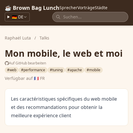
☕ Brown Bag Lunch
Sprecher
Vorträge
Städte
🇩🇪 DE
Raphaël Luta
/
Talks
Mon mobile, le web et moi
Auf GitHub bearbeiten
#web
#performance
#tuning
#apache
#mobile
Verfügbar auf
🇫🇷 FR
Les caractéristiques spécifiques du web mobile
et des recommandations pour obtenir la
meilleure expérience client