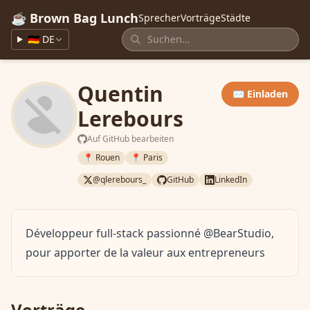
☕ Brown Bag Lunch
Sprecher
Vorträge
Städte
🇩🇪 DE
Quentin
✉️ Einladen
Lerebours
Auf GitHub bearbeiten
📍 Rouen
📍 Paris
@qlerebours_
GitHub
LinkedIn
Développeur full-stack passionné @BearStudio,
pour apporter de la valeur aux entrepreneurs
Vorträge