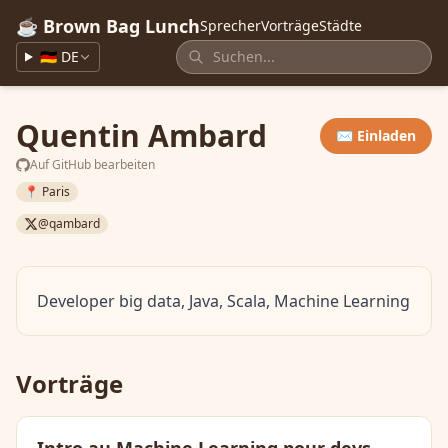
☕ Brown Bag Lunch
Sprecher
Vorträge
Städte
🇩🇪 DE
Quentin Ambard
✉️ Einladen
Auf GitHub bearbeiten
📍 Paris
@qambard
Developer big data, Java, Scala, Machine Learning
Vorträge