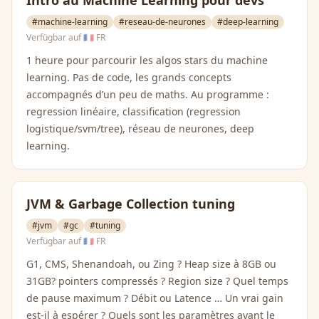
Intro au Machine Learning pour devs
#machine-learning
#reseau-de-neurones
#deep-learning
Verfügbar auf
🇫🇷 FR
1 heure pour parcourir les algos stars du machine
learning. Pas de code, les grands concepts
accompagnés d’un peu de maths. Au programme :
regression linéaire, classification (regression
logistique/svm/tree), réseau de neurones, deep
learning.
JVM & Garbage Collection tuning
#jvm
#gc
#tuning
Verfügbar auf
🇫🇷 FR
G1, CMS, Shenandoah, ou Zing ? Heap size à 8GB ou
31GB? pointers compressés ? Region size ? Quel temps
de pause maximum ? Débit ou Latence … Un vrai gain
est-il à espérer ? Quels sont les paramètres ayant le