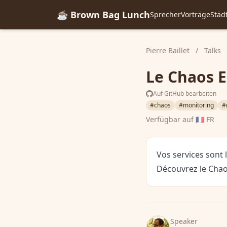
☕ Brown Bag Lunch
Sprecher
Vorträge
Städ
Pierre Baillet
/
Talks
Le Chaos E
Auf GitHub bearbeiten
#chaos
#monitoring
#
Verfügbar auf
🇫🇷 FR
Vos services sont 
Découvrez le Chaos
Speaker