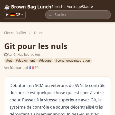
☕ Brown Bag Lunch
Sprecher
Vorträge
Städte
🇩🇪 DE
Pierre Baillet
/
Talks
Git pour les nuls
Auf GitHub bearbeiten
#git
#deployment
#devops
#continuous-integration
Verfügbar auf
🇫🇷 FR
Débutant en SCM ou vétérans de SVN, le contrôle
de source est quelque chose qui est cher à votre
coeur. Passez à la vitesse supérieure avec Git, le
système de contrôle de source décentralisé très
déroutant au premier abord. Initiez-vous avec