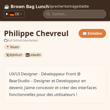
☕ Brown Bag Lunch
Sprecher
Vorträge
Städte
🇩🇪 DE
Philippe Chevreul
✉️ Einladen
Auf GitHub bearbeiten
📍 Rouen
@philcvrl
LinkedIn
UX/UI Designer - Développeur Front @
BearStudio – Designer et Developpeur en
devenir, j’aime concevoir et créer des interfaces
fonctionnelles pour des utilisateurs !