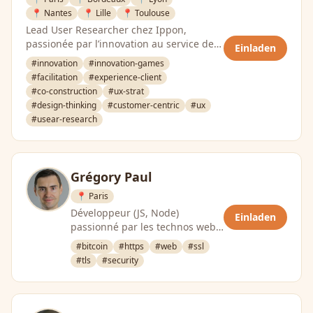
📍 Nantes
📍 Lille
📍 Toulouse
Lead User Researcher chez Ippon,
passionée par l’innovation au service de
Einladen
l’humain.
#innovation
#innovation-games
#facilitation
#experience-client
#co-construction
#ux-strat
#design-thinking
#customer-centric
#ux
#usear-research
Grégory Paul
📍 Paris
Développeur (JS, Node)
Einladen
passionné par les technos web,
l’Open Source et la sécurité
#bitcoin
#https
#web
#ssl
informatique
#tls
#security