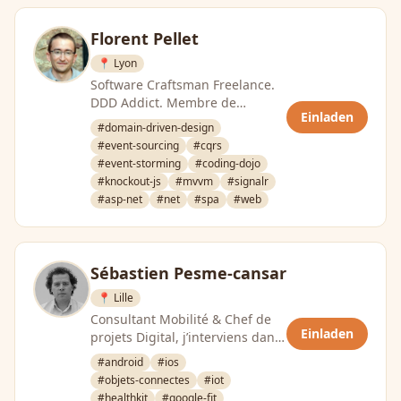
Florent Pellet
📍 Lyon
Software Craftsman Freelance.
DDD Addict. Membre de
Einladen
DevLyon.
#domain-driven-design
#event-sourcing
#cqrs
#event-storming
#coding-dojo
#knockout-js
#mvvm
#signalr
#asp-net
#net
#spa
#web
Sébastien Pesme-cansar
📍 Lille
Consultant Mobilité & Chef de
Einladen
projets Digital, j’interviens dans
la conception et la réalisation …
#android
#ios
#objets-connectes
#iot
#healthkit
#google-fit