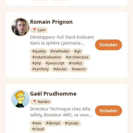
JUG, PAUG, …
Romain Prignon
📍 Lyon
Développeur Full Stack évoluant
dans la sphère Lyonnaise
Einladen
depuis 6ans
#quality
#methodes
#git
#industrialisation
#architecture
#php
#javascript
#nodejs
#symfony
#docker
#swarm
Gaël Prudhomme
📍 Nantes
Directeur Technique chez Alfa-
Einladen
safety, Boosteur AWS, va vous
faire aimer le cloud
#aws
#devops
#sysops
#cloud