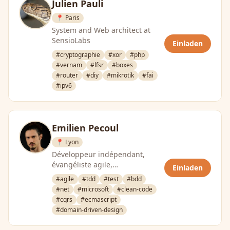
Julien Pauli
📍 Paris
System and Web architect at
SensioLabs
Einladen
#cryptographie
#xor
#php
#vernam
#lfsr
#boxes
#router
#diy
#mikrotik
#fai
#ipv6
Emilien Pecoul
📍 Lyon
Développeur indépendant,
évangéliste agile,
Einladen
développement Microsoft
#agile
#tdd
#test
#bdd
#net
#microsoft
#clean-code
#cqrs
#ecmascript
#domain-driven-design