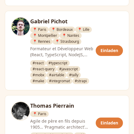
Gabriel Pichot
📍 Paris
📍 Bordeaux
📍 Lille
📍 Montpellier
📍 Nantes
📍 Rennes
📍 Strasbourg
Formateur et Développeur Web
Einladen
(React, TypeScript, NodeJS,
NoCode & Low Code). CTO
#react
#typescript
Consultant. CTO @CraftValue. …
#react-query
#javascript
#mobx
#airtable
#tally
#make
#integromat
#strapi
Thomas Pierrain
📍 Paris
Agile de père en fils depuis
Einladen
1905… ‘Pragmatic architect’
travaillant sur des