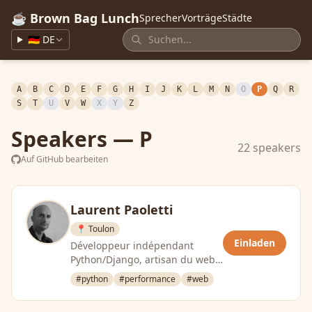
☕ Brown Bag Lunch
Sprecher
Vorträge
Städte
🇩🇪 DE
A
B
C
D
E
F
G
H
I
J
K
L
M
N
O
P
Q
R
S
T
U
V
W
X
Y
Z
Speakers — P
22 speakers
Auf GitHub bearbeiten
Laurent Paoletti
📍 Toulon
Einladen
Développeur indépendant
Python/Django, artisan du web
depuis maintenant quelques
#python
#performance
#web
années. Comme tout passioné,
…