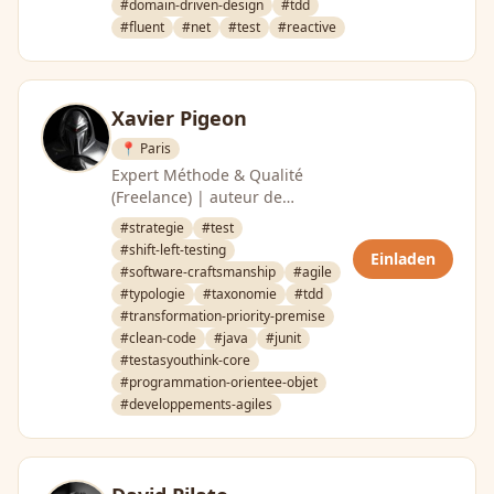
#domain-driven-design
#tdd
problématiques low …
#fluent
#net
#test
#reactive
Xavier Pigeon
📍 Paris
Expert Méthode & Qualité
(Freelance) | auteur de
GearsOfTesting.org |
#strategie
#test
développeur de
#shift-left-testing
Einladen
TestAsYouThink.org
#software-craftsmanship
#agile
#typologie
#taxonomie
#tdd
#transformation-priority-premise
#clean-code
#java
#junit
#testasyouthink-core
#programmation-orientee-objet
#developpements-agiles