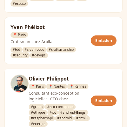
#ecoute
Yvan Phélizot
📍 Paris
Einladen
Craftsman chez Arolla.
#tdd
#clean-code
#craftsmanship
#security
#devops
Olivier Philippot
📍 Paris
📍 Nantes
📍 Rennes
Consultant eco-conception
logicielle; |CTO chez
Einladen
Greenspector
#green
#eco-conception
#ethique
#iot
#android-things
#raspberry-pi
#android
#html5
#energie