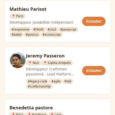
Mathieu Parisot
📍 Paris
Einladen
Développeur Java&Web indépendant
#responsive
#html5
#css3
#javascript
#babel
#postcss
#ecmascript
Jeremy Passeron
📍 Nice
📍 Sophia-Antipolis
Développeur Craftsman
Einladen
passionné - Lead Platform
Engineer chez Symphony
#legacy-code
#agile
#tdd
#craftsmanship
Benedetta pastore
📍 Paris
📍 Bordeaux
📍 Lyon