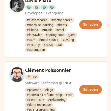
David Pilato
🌍
🌍
🌍
🌍
Developer | Evangelist
#elasticsearch
#vector-search
Einladen
#machine-learning
#beats
#kibana
#music
#esql
#fscrawler
#spring-boot
#java
#apm
#open-source
#testing
#security
#nosql
#ai
#automation
Clément Poissonnier
📍 Lille
Software Craftsman @ INEAT
Einladen
#postman
#lego
#software-craftsmanship
#tdd
#clean-code
#refactoring
#dette-technique
#pair-programming