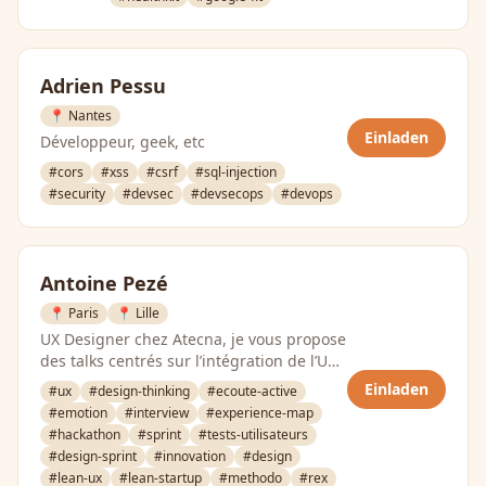
Adrien Pessu
📍 Nantes
Einladen
Développeur, geek, etc
#cors
#xss
#csrf
#sql-injection
#security
#devsec
#devsecops
#devops
Antoine Pezé
📍 Paris
📍 Lille
UX Designer chez Atecna, je vous propose
des talks centrés sur l’intégration de l’UX
dans vos équipes. …
Einladen
#ux
#design-thinking
#ecoute-active
#emotion
#interview
#experience-map
#hackathon
#sprint
#tests-utilisateurs
#design-sprint
#innovation
#design
#lean-ux
#lean-startup
#methodo
#rex