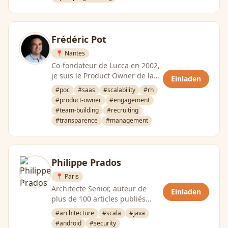
Frédéric Pot
📍 Nantes
Co-fondateur de Lucca en 2002,
je suis le Product Owner de la
Einladen
solution Figgo utilisée par 115
#poc
#saas
#scalability
#rh
000 salariés de 900 …
#product-owner
#engagement
#team-building
#recruiting
#transparence
#management
Philippe Prados
📍 Paris
Architecte Senior, auteur de
Einladen
plus de 100 articles publiés
dans GNU Linux Mag,
#architecture
#scala
#java
conférencier à Devoxx, Paris
#android
#security