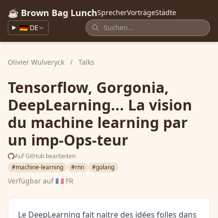
☕ Brown Bag Lunch
Sprecher
Vorträge
Städte
🇩🇪 DE
Olivier Wulveryck
/
Talks
Tensorflow, Gorgonia,
DeepLearning... La vision
du machine learning par
un imp-Ops-teur
Auf GitHub bearbeiten
#machine-learning
#rnn
#golang
Verfügbar auf
🇫🇷 FR
Le DeepLearning fait naitre des idées folles dans