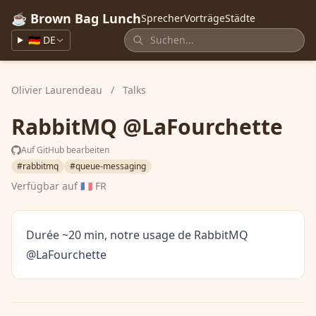
☕ Brown Bag Lunch
Sprecher
Vorträge
Städte
🇩🇪 DE
Olivier Laurendeau
/
Talks
RabbitMQ @LaFourchette
Auf GitHub bearbeiten
#rabbitmq
#queue-messaging
Verfügbar auf
🇫🇷 FR
Durée ~20 min, notre usage de RabbitMQ
@LaFourchette