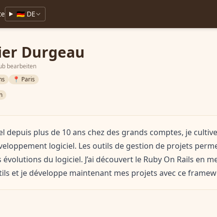
te
🇩🇪 DE
ier Durgeau
ub bearbeiten
ns
📍 Paris
n
el depuis plus de 10 ans chez des grands comptes, je culti
éveloppement logiciel. Les outils de gestion de projets perme
évolutions du logiciel. J’ai découvert le Ruby On Rails en 
tils et je développe maintenant mes projets avec ce framew