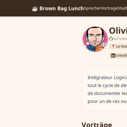
☕ Brown Bag Lunch
Sprecher
Vorträge
Städ
Oliv
Auf GitH
📍 Le-Ma
LinkedI
Intégrateur Logici
tout le cycle de d
de documenter les 
pour un de ces ou
Vorträge