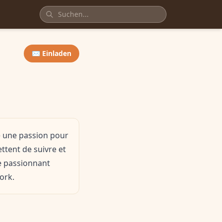
✉️ Einladen
ve une passion pour
ttent de suivre et
me passionnant
ork.