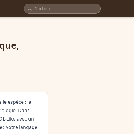
ique,
le espèce : la
rologie. Dans
QL-Like avec un
vec votre langage