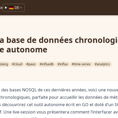
te
🇩🇪 DE
la base de données chronolog
ce autonome
olang
#cloud
#paas
#influxdb
#influx
#time-series
#analytics
 des bases NOSQL de ces dernières années, voici une nouvel
hronologiques, parfaite pour accueillir les données de mét
s découvrirez cet outil autonome écrit en GO et doté d’un S
f. Une live-session vous présentera comment l’interfacer a