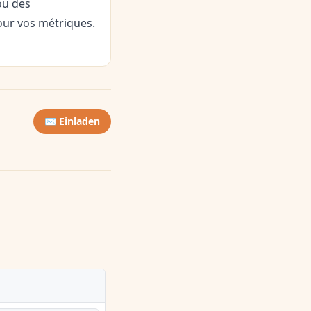
ou des
our vos métriques.
✉️ Einladen