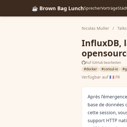
☕ Brown Bag Lunch
Sprecher
Vorträge
Städ
Nicolas Muller
/
Talks
InfluxDB, 
opensour
Auf GitHub bearbeiten
#docker
#consul-io
#g
Verfügbar auf
🇫🇷 FR
Après l’émergence
base de données c
cette session, vou
support HTTP nati