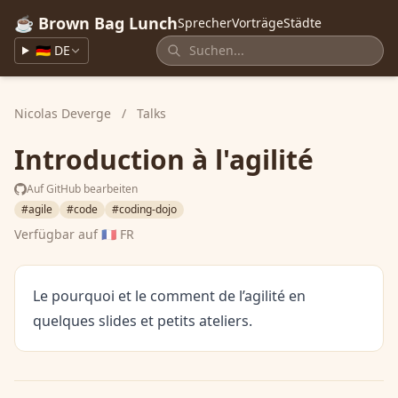
☕ Brown Bag Lunch
Sprecher
Vorträge
Städte
🇩🇪 DE
Nicolas Deverge
/
Talks
Introduction à l'agilité
Auf GitHub bearbeiten
#agile
#code
#coding-dojo
Verfügbar auf
🇫🇷 FR
Le pourquoi et le comment de l’agilité en
quelques slides et petits ateliers.