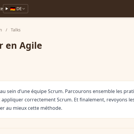
te
🇩🇪 DE
in
/
Talks
 en Agile
au sein d’une équipe Scrum. Parcourons ensemble les prati
nt appliquer correctement Scrum. Et finalement, revoyons l
liser au mieux cette méthode.