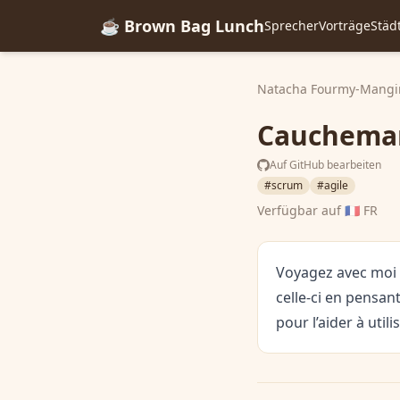
☕ Brown Bag Lunch
Sprecher
Vorträge
Städ
Natacha Fourmy-Mang
Cauchemar
Auf GitHub bearbeiten
#scrum
#agile
Verfügbar auf
🇫🇷 FR
Voyagez avec moi 
celle-ci en pensa
pour l’aider à uti