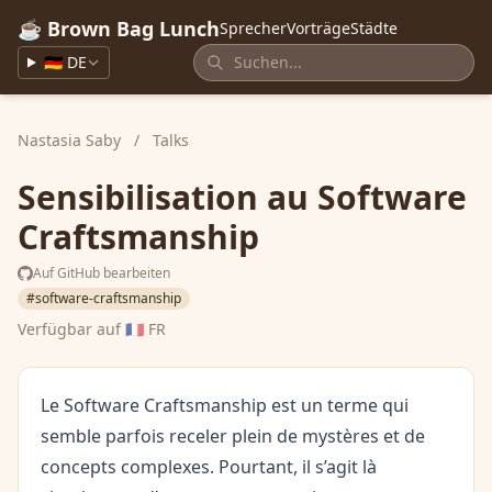
☕ Brown Bag Lunch
Sprecher
Vorträge
Städte
🇩🇪 DE
Nastasia Saby
/
Talks
Sensibilisation au Software
Craftsmanship
Auf GitHub bearbeiten
#software-craftsmanship
Verfügbar auf
🇫🇷 FR
Le Software Craftsmanship est un terme qui
semble parfois receler plein de mystères et de
concepts complexes. Pourtant, il s’agit là