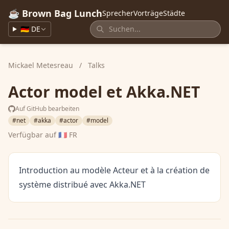
☕ Brown Bag Lunch
Sprecher
Vorträge
Städte
🇩🇪 DE
Mickael Metesreau
/
Talks
Actor model et Akka.NET
Auf GitHub bearbeiten
#net
#akka
#actor
#model
Verfügbar auf
🇫🇷 FR
Introduction au modèle Acteur et à la création de
système distribué avec Akka.NET