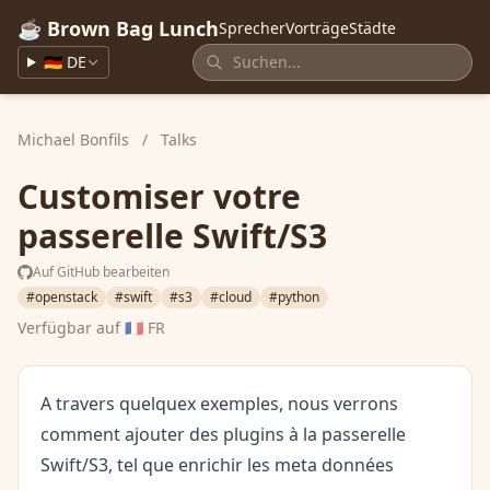
☕ Brown Bag Lunch
Sprecher
Vorträge
Städte
🇩🇪 DE
Michael Bonfils
/
Talks
Customiser votre
passerelle Swift/S3
Auf GitHub bearbeiten
#openstack
#swift
#s3
#cloud
#python
Verfügbar auf
🇫🇷 FR
A travers quelquex exemples, nous verrons
comment ajouter des plugins à la passerelle
Swift/S3, tel que enrichir les meta données