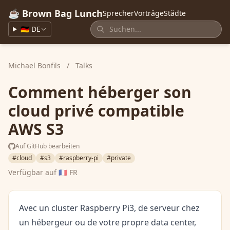
☕ Brown Bag Lunch
Sprecher
Vorträge
Städte
🇩🇪 DE
Michael Bonfils
/
Talks
Comment héberger son
cloud privé compatible
AWS S3
Auf GitHub bearbeiten
#cloud
#s3
#raspberry-pi
#private
Verfügbar auf
🇫🇷 FR
Avec un cluster Raspberry Pi3, de serveur chez
un hébergeur ou de votre propre data center,