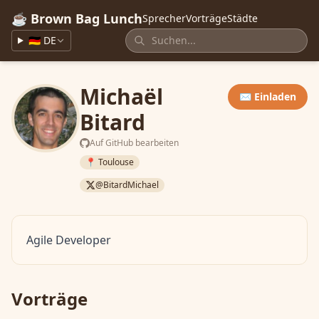
☕ Brown Bag Lunch
Sprecher
Vorträge
Städte
🇩🇪 DE
Michaël
✉️ Einladen
Bitard
Auf GitHub bearbeiten
📍 Toulouse
@BitardMichael
Agile Developer
Vorträge