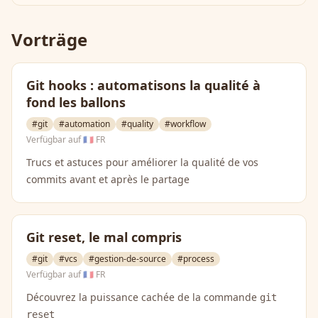
Vorträge
Git hooks : automatisons la qualité à
fond les ballons
#git
#automation
#quality
#workflow
Verfügbar auf
🇫🇷 FR
Trucs et astuces pour améliorer la qualité de vos
commits avant et après le partage
Git reset, le mal compris
#git
#vcs
#gestion-de-source
#process
Verfügbar auf
🇫🇷 FR
Découvrez la puissance cachée de la commande
git
reset