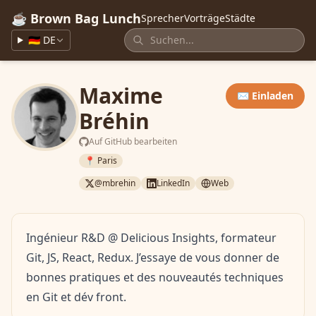
☕ Brown Bag Lunch
Sprecher
Vorträge
Städte
🇩🇪 DE
Maxime
✉️ Einladen
Bréhin
Auf GitHub bearbeiten
📍 Paris
@mbrehin
LinkedIn
Web
Ingénieur R&D @ Delicious Insights, formateur
Git, JS, React, Redux. J’essaye de vous donner de
bonnes pratiques et des nouveautés techniques
en Git et dév front.