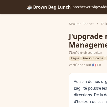
☕ Brown Bag Lunch
Sprecher
Vorträge
Städ
Maxime Bonnet
/
Tal
J'upgrade
Manageme
Auf GitHub bearbeiten
#agile
#serious-game
Verfügbar auf
🇫🇷 FR
Au sein de nos or
L’agilité pousse l
directions. De la 
d’horizon de ces n