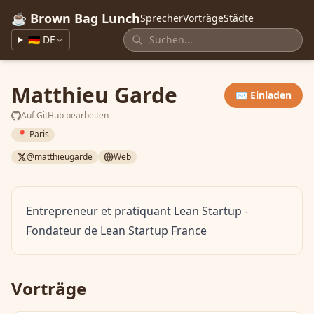
☕ Brown Bag Lunch
Sprecher
Vorträge
Städte
🇩🇪 DE
Matthieu Garde
✉️ Einladen
Auf GitHub bearbeiten
📍 Paris
@matthieugarde
Web
Entrepreneur et pratiquant Lean Startup -
Fondateur de Lean Startup France
Vorträge