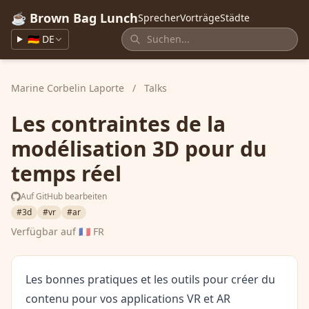
☕ Brown Bag Lunch
Sprecher
Vorträge
Städte
🇩🇪 DE
Marine Corbelin Laporte
/
Talks
Les contraintes de la
modélisation 3D pour du
temps réel
Auf GitHub bearbeiten
#3d
#vr
#ar
Verfügbar auf
🇫🇷 FR
Les bonnes pratiques et les outils pour créer du
contenu pour vos applications VR et AR