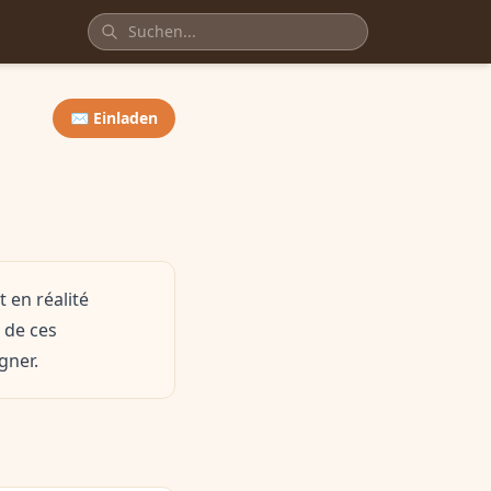
✉️ Einladen
t en réalité
 de ces
gner.