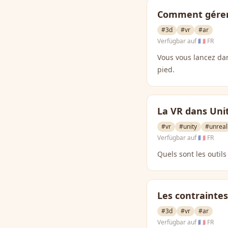
Comment gérer 
#3d
#vr
#ar
Verfügbar auf
🇫🇷 FR
Vous vous lancez da
pied.
La VR dans Uni
#vr
#unity
#unreal
Verfügbar auf
🇫🇷 FR
Quels sont les outil
Les contraintes
#3d
#vr
#ar
Verfügbar auf
🇫🇷 FR