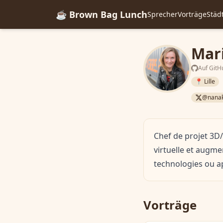
☕ Brown Bag Lunch
Sprecher
Vorträge
Städ
Mari
Auf GitH
📍 Lille
@nanak
Chef de projet 3D/
virtuelle et augm
technologies ou ap
Vorträge