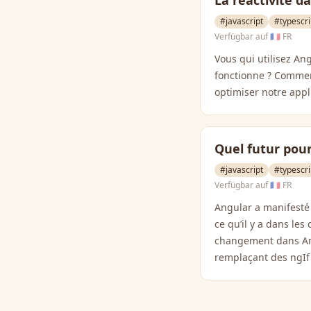
La réactivité 
#javascript
#typescri
Verfügbar auf
🇫🇷 FR
Vous qui utilisez An
fonctionne ? Comment 
optimiser notre appl
Quel futur pour
#javascript
#typescri
Verfügbar auf
🇫🇷 FR
Angular a manifesté
ce qu’il y a dans le
changement dans Ang
remplaçant des ngIf 