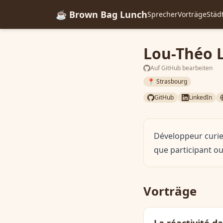
☕ Brown Bag Lunch
Sprecher
Vorträge
Städ
Lou-Théo 
Auf GitHub bearbeiten
📍 Strasbourg
GitHub
LinkedIn
Développeur curieu
que participant ou
Vorträge