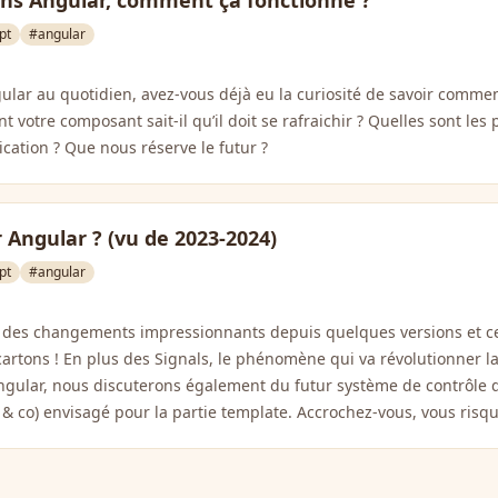
dans Angular, comment ça fonctionne ?
pt
#angular
gular au quotidien, avez-vous déjà eu la curiosité de savoir comme
votre composant sait-il qu’il doit se rafraichir ? Quelles sont les 
ication ? Que nous réserve le futur ?
 Angular ? (vu de 2023-2024)
pt
#angular
 des changements impressionnants depuis quelques versions et cela
s cartons ! En plus des Signals, le phénomène qui va révolutionner l
ular, nous discuterons également du futur système de contrôle de
& co) envisagé pour la partie template. Accrochez-vous, vous risqu