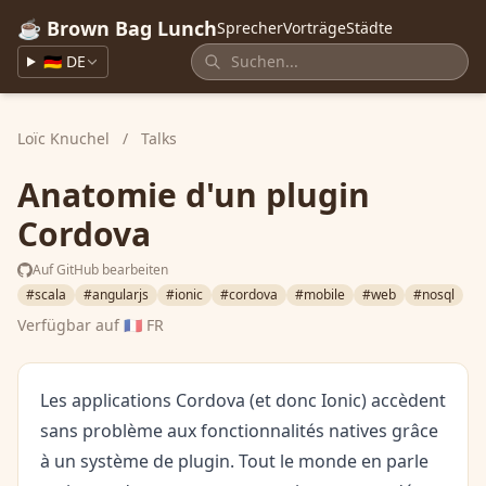
☕ Brown Bag Lunch
Sprecher
Vorträge
Städte
🇩🇪 DE
Loïc Knuchel
/
Talks
Anatomie d'un plugin
Cordova
Auf GitHub bearbeiten
#scala
#angularjs
#ionic
#cordova
#mobile
#web
#nosql
Verfügbar auf
🇫🇷 FR
Les applications Cordova (et donc Ionic) accèdent
sans problème aux fonctionnalités natives grâce
à un système de plugin. Tout le monde en parle