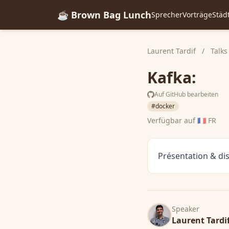
☕ Brown Bag Lunch
Sprecher
Vorträge
Städ
Laurent Tardif
/
Talks
Kafka:
Auf GitHub bearbeiten
#docker
Verfügbar auf
🇫🇷 FR
Présentation & di
Speaker
Laurent Tardi