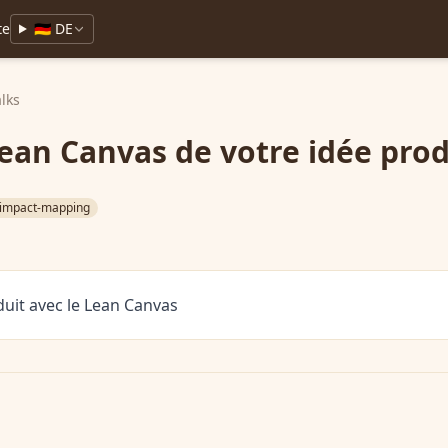
te
🇩🇪 DE
alks
Lean Canvas de votre idée prod
impact-mapping
duit avec le Lean Canvas