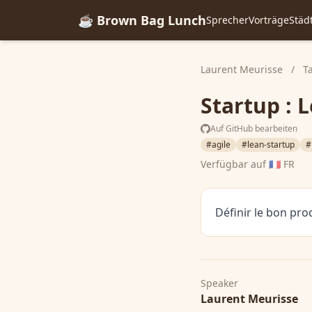
☕ Brown Bag Lunch
Sprecher
Vorträge
Städ
Laurent Meurisse
/
T
Startup : 
Auf GitHub bearbeiten
#agile
#lean-startup
#
Verfügbar auf
🇫🇷 FR
Définir le bon pro
Speaker
Laurent Meurisse