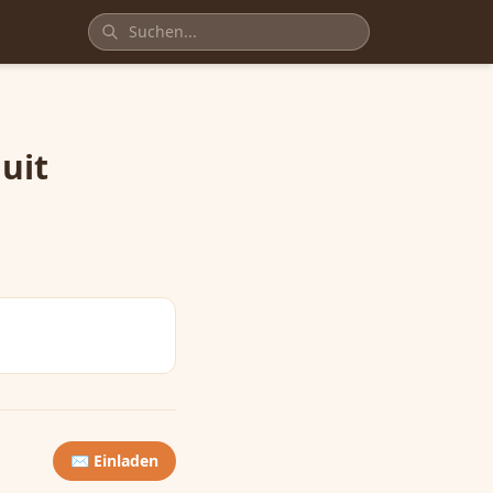
uit
✉️ Einladen