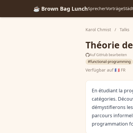
☕ Brown Bag Lunch
Sprecher
Vorträge
Städ
Karol Chmist
/
Talks
Théorie d
Auf GitHub bearbeiten
#functional-programming
Verfügbar auf
🇫🇷 FR
En étudiant la pro
catégories. Décou
démystifierons les
parcours informel
programmation fo