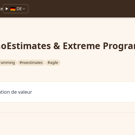
te
🇩🇪 DE
oEstimates & Extreme Progr
gramming
#noestimates
#agile
tion de valeur