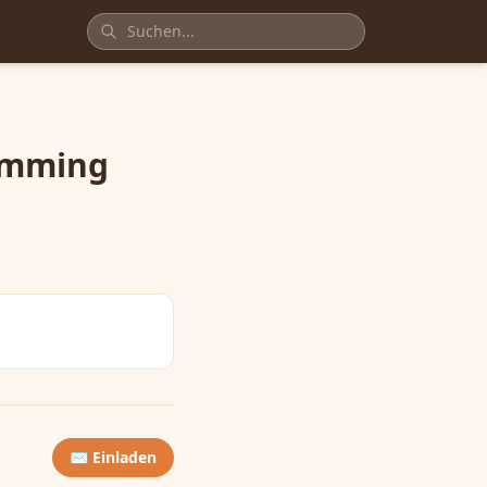
amming
✉️ Einladen