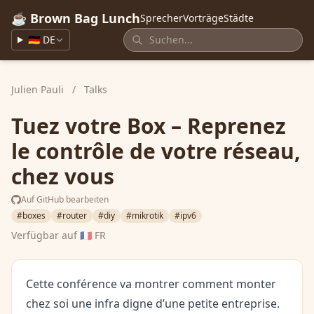
☕ Brown Bag Lunch
Sprecher
Vorträge
Städte
🇩🇪 DE
Julien Pauli
/
Talks
Tuez votre Box – Reprenez
le contrôle de votre réseau,
chez vous
Auf GitHub bearbeiten
#boxes
#router
#diy
#mikrotik
#ipv6
Verfügbar auf
🇫🇷 FR
Cette conférence va montrer comment monter
chez soi une infra digne d’une petite entreprise.