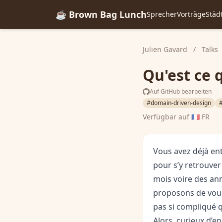
☕ Brown Bag Lunch
Sprecher
Vorträge
Städ
Julien Gavard
/
Talks
Qu'est ce 
Auf GitHub bearbeiten
#domain-driven-design
Verfügbar auf
🇫🇷 FR
Vous avez déjà ent
pour s’y retrouver
mois voire des an
proposons de vous
pas si compliqué q
Alors, curieux d’en