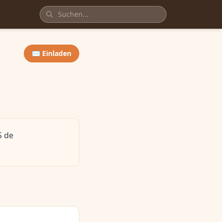
✉️ Einladen
S de