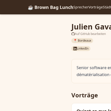
☕ Brown Bag Lunch
Sprecher
Vorträge
Städ
Julien Gav
Auf GitHub bearbeiten
📍 Bordeaux
LinkedIn
Senior software e
dématérialisation
Vorträge