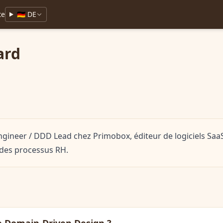
te
🇩🇪 DE
ard
ngineer / DDD Lead chez Primobox, éditeur de logiciels Saa
 des processus RH.