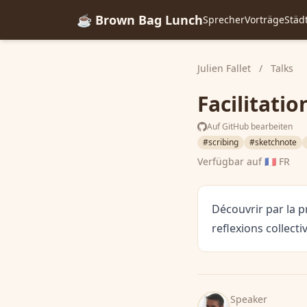
☕ Brown Bag Lunch
Sprecher
Vorträge
Städ
Julien Fallet
/
Talks
Facilitati
Auf GitHub bearbeiten
#scribing
#sketchnote
Verfügbar auf
🇫🇷 FR
Découvrir par la p
reflexions collect
Speaker