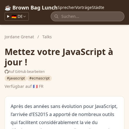
☕ Brown Bag Lunch
Sprecher
Vorträge
Städte
🇩🇪 DE
Jordane Grenat
/
Talks
Mettez votre JavaScript à
jour !
Auf GitHub bearbeiten
#javascript
#ecmascript
Verfügbar auf
🇫🇷 FR
Après des années sans évolution pour JavaScript,
l’arrivée d’ES2015 a apporté de nombreux outils
qui facilitent considérablement la vie du