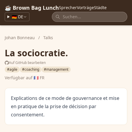
☕ Brown Bag Lunch
Sprecher
Vorträge
Städte
🇩🇪 DE
Johan Bonneau
/
Talks
La sociocratie.
Auf GitHub bearbeiten
#agile
#coaching
#management
Verfügbar auf
🇫🇷 FR
Explications de ce mode de gouvernance et mise
en pratique de la prise de décision par
consentement.