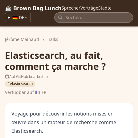
☕ Brown Bag Lunch
Sprecher
Vorträge
Städte
🇩🇪 DE
Jérôme Mainaud
/
Talks
Elasticsearch, au fait,
comment ça marche ?
Auf GitHub bearbeiten
#elasticsearch
Verfügbar auf
🇫🇷 FR
Voyage pour découvrir les notions mises en
œuvre dans un moteur de recherche comme
Elasticsearch.