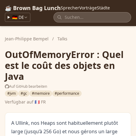
☕ Brown Bag Lunch
Sprecher
Vorträge
Städte
🇩🇪 DE
Jean-Philippe Bempel
/
Talks
OutOfMemoryError : Quel
est le coût des objets en
Java
Auf GitHub bearbeiten
#jvm
#gc
#memoire
#performance
Verfügbar auf
🇫🇷 FR
A Ullink, nos Heaps sont habituellement plutôt
large (jusqu’à 256 Go) et nous gérons un large