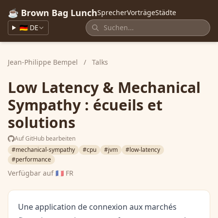
☕ Brown Bag Lunch
Sprecher
Vorträge
Städte
🇩🇪 DE
Jean-Philippe Bempel
/
Talks
Low Latency & Mechanical
Sympathy : écueils et
solutions
Auf GitHub bearbeiten
#mechanical-sympathy
#cpu
#jvm
#low-latency
#performance
Verfügbar auf
🇫🇷 FR
Une application de connexion aux marchés