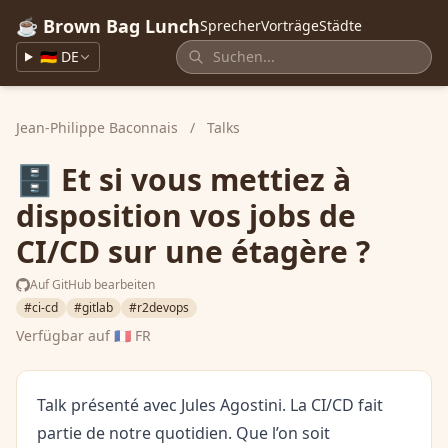
☕ Brown Bag Lunch
Sprecher
Vorträge
Städte
🇩🇪 DE
Jean-Philippe Baconnais
/
Talks
🗄️ Et si vous mettiez à
disposition vos jobs de
CI/CD sur une étagère ?
Auf GitHub bearbeiten
#ci-cd
#gitlab
#r2devops
Verfügbar auf
🇫🇷 FR
Talk présenté avec Jules Agostini. La CI/CD fait
partie de notre quotidien. Que l’on soit