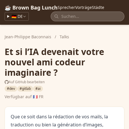
☕ Brown Bag Lunch
Sprecher
Vorträge
Städte
🇩🇪 DE
Jean-Philippe Baconnais
/
Talks
Et si l’IA devenait votre
nouvel ami codeur
imaginaire ?
Auf GitHub bearbeiten
#dev
#gitlab
#ai
Verfügbar auf
🇫🇷 FR
Que ce soit dans la rédaction de vos mails, la
traduction ou bien la génération d’images,