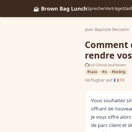
☕ Brown Bag Lunch
Sprecher
Vorträge
Städ
Jean-Baptiste Beuzelin
Comment d
rendre vos
Auf GitHub bearbeiten
#saas
#si
#tooling
Verfügbar auf
🇫🇷 FR
Vous souhaitez sim
offrant de nouveau
Je vous offre alor
de parc client et d