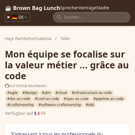
☕ Brown Bag Lunch
Sprecher
Vorträge
Städte
🇩🇪 DE
Haja Rambelontsalama
/
Talks
Mon équipe se focalise sur
la valeur métier ... grâce au
code
Auf GitHub bearbeiten
#agile
#devops
#alm
#cloud
#infrastructure-as-code
#doc-as-code
#conf-as-code
#spec-as-code
#pipeline-as-code
#craftsmanship
#software-craftsmanship
#tdd
Verfügbar auf
🇫🇷 FR
S’adressant à tous les professionnels du