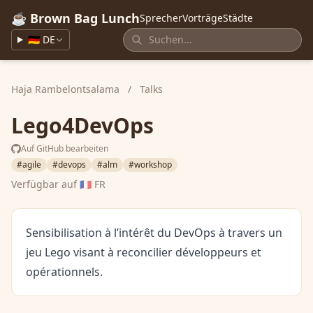
☕ Brown Bag Lunch
Sprecher
Vorträge
Städte
🇩🇪 DE
Haja Rambelontsalama
/
Talks
Lego4DevOps
Auf GitHub bearbeiten
#agile
#devops
#alm
#workshop
Verfügbar auf
🇫🇷 FR
Sensibilisation à l’intérêt du DevOps à travers un
jeu Lego visant à reconcilier développeurs et
opérationnels.