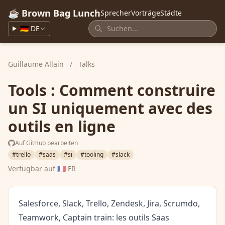
☕ Brown Bag Lunch
Sprecher
Vorträge
Städte
🇩🇪 DE
Guillaume Allain
/
Talks
Tools : Comment construire
un SI uniquement avec des
outils en ligne
Auf GitHub bearbeiten
#trello
#saas
#si
#tooling
#slack
Verfügbar auf
🇫🇷 FR
Salesforce, Slack, Trello, Zendesk, Jira, Scrumdo,
Teamwork, Captain train: les outils Saas