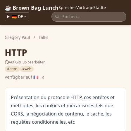
☕ Brown Bag Lunch
Sprecher
Vorträge
Städte
🇩🇪 DE
Grégory Paul
/
Talks
HTTP
Auf GitHub bearbeiten
#https
#web
Verfügbar auf
🇫🇷 FR
Présentation du protocole HTTP, ces entêtes et
méthodes, les cookies et mécanismes tels que
CORS, la négociation de contenu, le cache, les
requêtes conditionnelles, etc